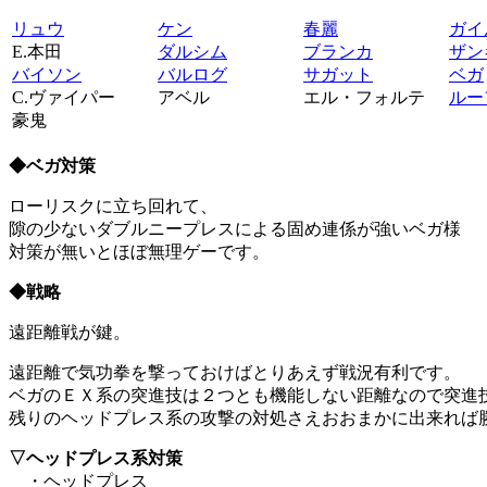
リュウ
ケン
春麗
ガイ
E.本田
ダルシム
ブランカ
ザン
バイソン
バルログ
サガット
ベガ
C.ヴァイパー
アベル
エル・フォルテ
ルー
豪鬼
◆ベガ対策
ローリスクに立ち回れて、
隙の少ないダブルニープレスによる固め連係が強いベガ様
対策が無いとほぼ無理ゲーです。
◆戦略
遠距離戦が鍵。
遠距離で気功拳を撃っておけばとりあえず戦況有利です。
ベガのＥＸ系の突進技は２つとも機能しない距離なので突進
残りのヘッドプレス系の攻撃の対処さえおおまかに出来れば
▽ヘッドプレス系対策
・ヘッドプレス