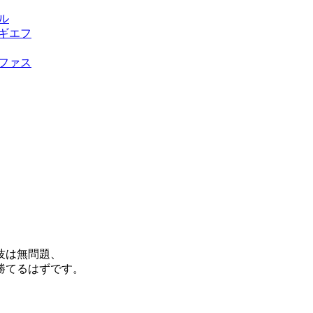
ル
ギエフ
ファス
技は無問題、
勝てるはずです。