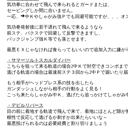
気功拳に合わせて飛んで来られるとガードまたは、
セービングしか間に合いません。
一応、
中Ｋやしゃがみ強Ｐでも回避可能ですが、、、オ
気功拳発射後に若干遅れて飛んで来るようなら
前ステ、バクステで回避して反撃できますし、
バックジャンプ強Ｋ等でも落とせます。
最悪ＥＸじゃなければ食らってもいいので追加入力に嫌が
・サマーソルトスカルダイバー
こちらを狙って来る軌道の場合2中Ｋで対空できコンボまで
逃げる軌道の場合は最速前ステ３回から2中Ｐで届いたり届
もう相手がヘッドプレス系の技を出したら
ガンダッシュしながら相手の行動をよく見る！
こっち来たらしゃがみ中Ｋ、逃げたら追っかけてしゃがみ
・デビルリバース
目の前に着地する軌道で飛んで来て、着地にほとんど隙が
根性で反応して逃げるか刺すか出来たらいいな～
最悪投げられるのは必要経費と割り切りましょう