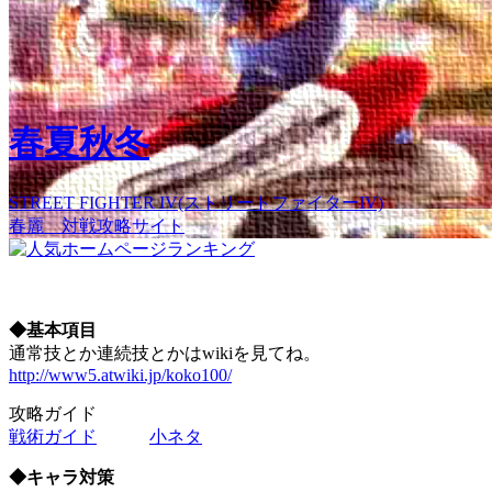
春夏秋冬
STREET FIGHTER IV(ストリートファイターIV)
春麗 対戦攻略サイト
◆基本項目
通常技とか連続技とかはwikiを見てね。
http://www5.atwiki.jp/koko100/
攻略ガイド
戦術ガイド
小ネタ
◆キャラ対策