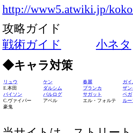
http://www5.atwiki.jp/kok
攻略ガイド
戦術ガイド
小ネタ
◆キャラ対策
リュウ
ケン
春麗
ガイ
E.本田
ダルシム
ブランカ
ザン
バイソン
バルログ
サガット
ベガ
C.ヴァイパー
アベル
エル・フォルテ
ルー
豪鬼
当サイトは、ストリート