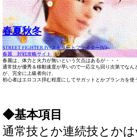
春夏秋冬
STREET FIGHTER IV(ストリートファイターIV)
春麗 対戦攻略サイト
春麗は、体力と火力が無いという欠点はあるが・・・
通常技が優秀＆移動速度が早いので一応立ち回り次第でなん
が、完全に上級者向け、
初心者はエロコス拝む程度にしてサガットとかブランカを使
◆基本項目
通常技とか連続技とかはw