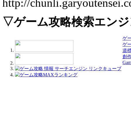
http://chunli.garyoutensei.
▽ゲーム攻略検索エンジ
ゲ
ゲ
道
創
Gam