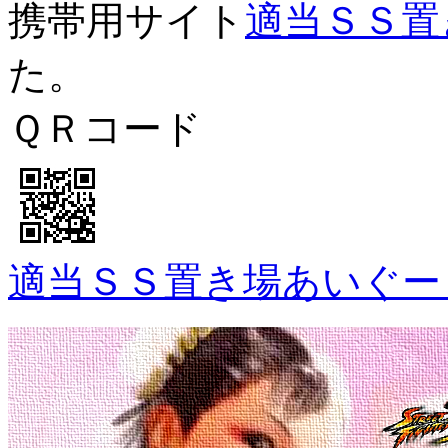
携帯用サイト
適当ＳＳ置
た。
ＱＲコード
適当ＳＳ置き場あいぐー