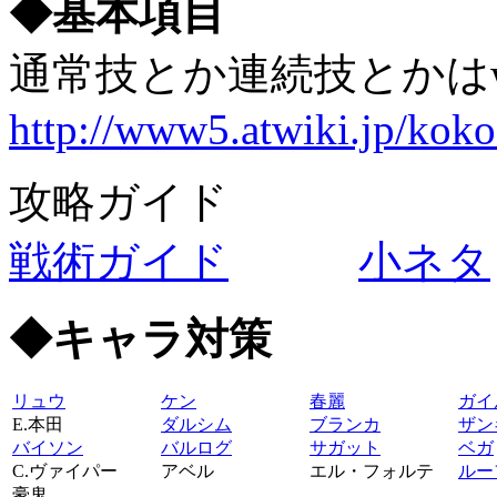
◆基本項目
通常技とか連続技とかはw
http://www5.atwiki.jp/kok
攻略ガイド
戦術ガイド
小ネタ
◆キャラ対策
リュウ
ケン
春麗
ガイ
E.本田
ダルシム
ブランカ
ザン
バイソン
バルログ
サガット
ベガ
C.ヴァイパー
アベル
エル・フォルテ
ルー
豪鬼