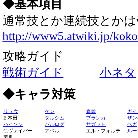
◆基本項目
通常技とか連続技とかはw
http://www5.atwiki.jp/kok
攻略ガイド
戦術ガイド
小ネタ
◆キャラ対策
リュウ
ケン
春麗
ガイ
E.本田
ダルシム
ブランカ
ザン
バイソン
バルログ
サガット
ベガ
C.ヴァイパー
アベル
エル・フォルテ
ルー
豪鬼