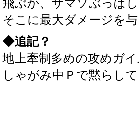
飛ぶか、サマソぶっぱし
そこに最大ダメージを与
◆追記？
地上牽制多めの攻めガイ
しゃがみ中Ｐで黙らして